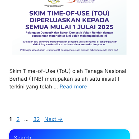
Skim Time-of-Use (ToU) oleh Tenaga Nasional
Berhad (TNB) merupakan salah satu inisiatif
terkini yang telah …
Read more
Page
Page
Page
1
2
…
32
Next
→
Search