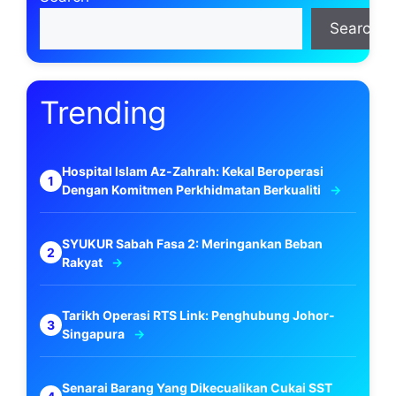
Search
Trending
Hospital Islam Az-Zahrah: Kekal Beroperasi
Dengan Komitmen Perkhidmatan Berkualiti
SYUKUR Sabah Fasa 2: Meringankan Beban
Rakyat
Tarikh Operasi RTS Link: Penghubung Johor-
Singapura
Senarai Barang Yang Dikecualikan Cukai SST