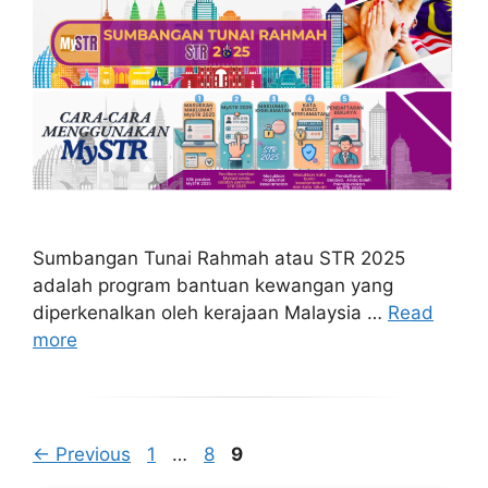
Sumbangan Tunai Rahmah atau STR 2025
adalah program bantuan kewangan yang
diperkenalkan oleh kerajaan Malaysia …
Read
more
Page
Page
Page
←
Previous
1
…
8
9