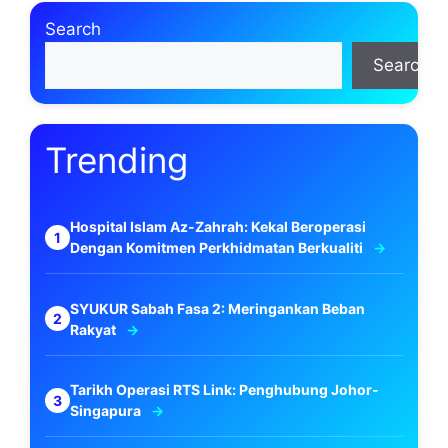
Search
Search
Trending
Hospital Islam Az-Zahrah: Kekal Beroperasi
Dengan Komitmen Perkhidmatan Berkualiti
SYUKUR Sabah Fasa 2: Meringankan Beban
Rakyat
Tarikh Operasi RTS Link: Penghubung Johor-
Singapura