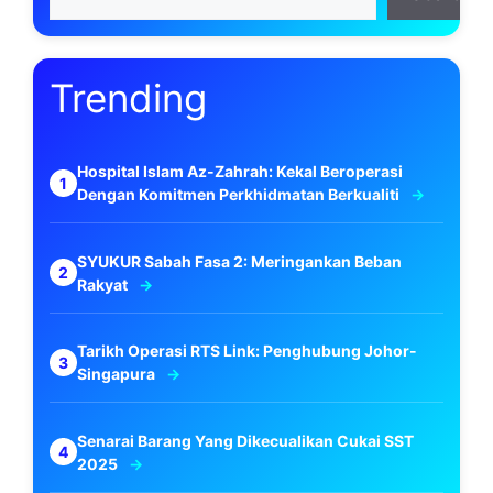
Trending
Hospital Islam Az-Zahrah: Kekal Beroperasi
Dengan Komitmen Perkhidmatan Berkualiti
SYUKUR Sabah Fasa 2: Meringankan Beban
Rakyat
Tarikh Operasi RTS Link: Penghubung Johor-
Singapura
Senarai Barang Yang Dikecualikan Cukai SST
2025