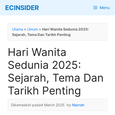
Skip
ECINSIDER
Menu
to
content
Utama
»
Umum
»
Hari Wanita Sedunia 2025:
Sejarah, Tema Dan Tarikh Penting
Hari Wanita
Sedunia 2025:
Sejarah, Tema Dan
Tarikh Penting
4 March 2025
by
Nazrah