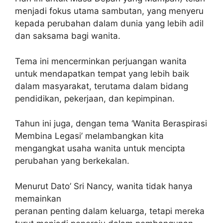
menjadi fokus utama sambutan, yang menyeru
kepada perubahan dalam dunia yang lebih adil
dan saksama bagi wanita.
Tema ini mencerminkan perjuangan wanita
untuk mendapatkan tempat yang lebih baik
dalam masyarakat, terutama dalam bidang
pendidikan, pekerjaan, dan kepimpinan.
Tahun ini juga, dengan tema ‘Wanita Beraspirasi
Membina Legasi’ melambangkan kita
mengangkat usaha wanita untuk mencipta
perubahan yang berkekalan.
Menurut Dato’ Sri Nancy, wanita tidak hanya
memainkan
peranan penting dalam keluarga, tetapi mereka