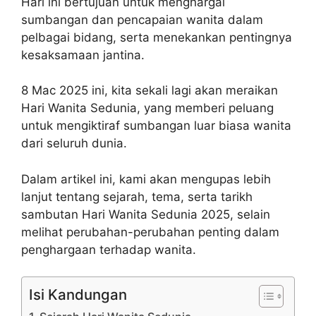
Hari ini bertujuan untuk menghargai
sumbangan dan pencapaian wanita dalam
pelbagai bidang, serta menekankan pentingnya
kesaksamaan jantina.
8 Mac 2025 ini, kita sekali lagi akan meraikan
Hari Wanita Sedunia, yang memberi peluang
untuk mengiktiraf sumbangan luar biasa wanita
dari seluruh dunia.
Dalam artikel ini, kami akan mengupas lebih
lanjut tentang sejarah, tema, serta tarikh
sambutan Hari Wanita Sedunia 2025, selain
melihat perubahan-perubahan penting dalam
penghargaan terhadap wanita.
Isi Kandungan