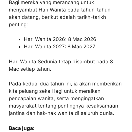
Bagi mereka yang merancang untuk
menyambut Hari Wanita pada tahun-tahun
akan datang, berikut adalah tarikh-tarikh
penting:
Hari Wanita 2026: 8 Mac 2026
Hari Wanita 2027: 8 Mac 2027
Hari Wanita Sedunia tetap disambut pada 8
Mac setiap tahun.
Pada kedua-dua tahun ini, ia akan memberikan
kita peluang sekali lagi untuk meraikan
pencapaian wanita, serta mengingatkan
masyarakat tentang pentingnya kesaksamaan
jantina dan hak-hak wanita di seluruh dunia.
Baca juga: