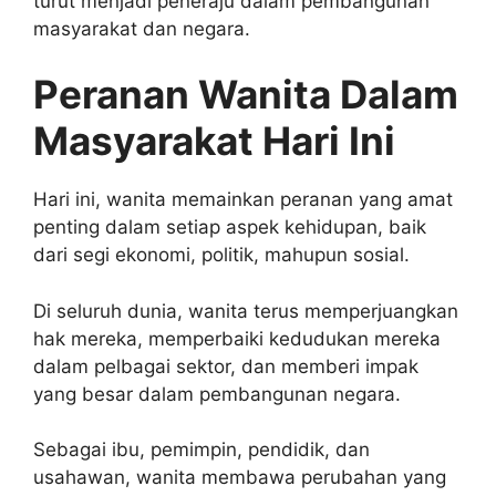
turut menjadi peneraju dalam pembangunan
masyarakat dan negara.
Peranan Wanita Dalam
Masyarakat Hari Ini
Hari ini, wanita memainkan peranan yang amat
penting dalam setiap aspek kehidupan, baik
dari segi ekonomi, politik, mahupun sosial.
Di seluruh dunia, wanita terus memperjuangkan
hak mereka, memperbaiki kedudukan mereka
dalam pelbagai sektor, dan memberi impak
yang besar dalam pembangunan negara.
Sebagai ibu, pemimpin, pendidik, dan
usahawan, wanita membawa perubahan yang