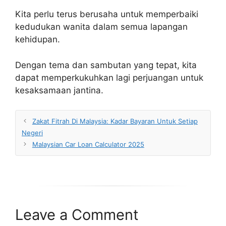
Kita perlu terus berusaha untuk memperbaiki
kedudukan wanita dalam semua lapangan
kehidupan.
Dengan tema dan sambutan yang tepat, kita
dapat memperkukuhkan lagi perjuangan untuk
kesaksamaan jantina.
Zakat Fitrah Di Malaysia: Kadar Bayaran Untuk Setiap
Negeri
Malaysian Car Loan Calculator 2025
Leave a Comment