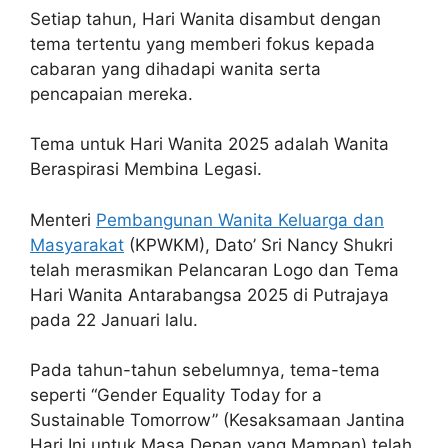
Setiap tahun, Hari Wanita
disambut dengan
tema tertentu yang memberi fokus kepada
cabaran yang dihadapi wanita serta
pencapaian mereka.
Tema untuk Hari Wanita 2025 adalah Wanita
Beraspirasi Membina Legasi.
Menteri
Pembangunan Wanita Keluarga dan
Masyarakat
(KPWKM), Dato’ Sri Nancy Shukri
telah merasmikan Pelancaran Logo dan Tema
Hari Wanita Antarabangsa 2025 di Putrajaya
pada 22 Januari lalu.
Pada tahun-tahun sebelumnya, tema-tema
seperti “Gender Equality Today for a
Sustainable Tomorrow” (Kesaksamaan Jantina
Hari Ini untuk Masa Depan yang Mampan) telah