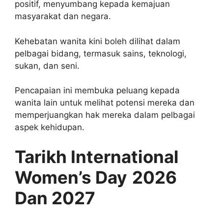
positif, menyumbang kepada kemajuan
masyarakat dan negara.
Kehebatan wanita kini boleh dilihat dalam
pelbagai bidang, termasuk sains, teknologi,
sukan, dan seni.
Pencapaian ini membuka peluang kepada
wanita lain untuk melihat potensi mereka dan
memperjuangkan hak mereka dalam pelbagai
aspek kehidupan.
Tarikh International
Women’s Day
2026
Dan 2027