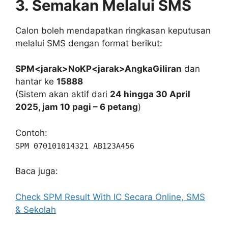
3. Semakan Melalui SMS
Calon boleh mendapatkan ringkasan keputusan
melalui SMS dengan format berikut:
SPM<jarak>NoKP<jarak>AngkaGiliran
dan
hantar ke
15888
(Sistem akan aktif dari
24 hingga 30 April
2025, jam 10 pagi – 6 petang
)
Contoh:
SPM 070101014321 AB123A456
Baca juga:
Check SPM Result With IC Secara Online, SMS
& Sekolah