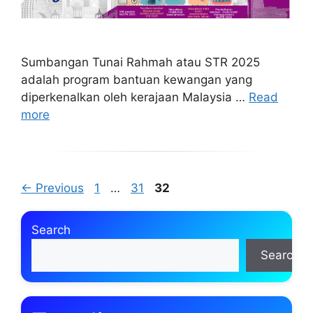
Sumbangan Tunai Rahmah atau STR 2025
adalah program bantuan kewangan yang
diperkenalkan oleh kerajaan Malaysia …
Read
more
Page
Page
Page
←
Previous
1
…
31
32
Search
Search