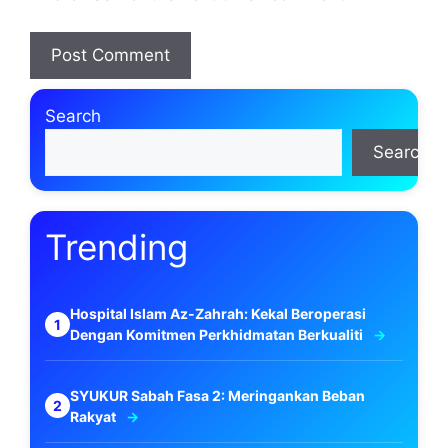
Search
Search
Trending
Hospital Islam Az-Zahrah: Kekal Beroperasi
Dengan Komitmen Perkhidmatan Berkualiti
SYUKUR Sabah Fasa 2: Meringankan Beban
Rakyat