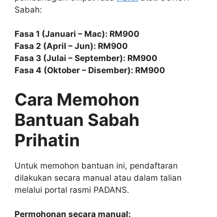
Sabah:
Fasa 1 (Januari – Mac): RM900
Fasa 2 (April – Jun): RM900
Fasa 3 (Julai – September): RM900
Fasa 4 (Oktober – Disember): RM900
Cara Memohon
Bantuan Sabah
Prihatin
Untuk memohon bantuan ini, pendaftaran
dilakukan secara manual atau dalam talian
melalui portal rasmi PADANS.
Permohonan secara manual: