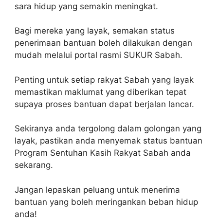
sara hidup yang semakin meningkat.
Bagi mereka yang layak, semakan status
penerimaan bantuan boleh dilakukan dengan
mudah melalui portal rasmi SUKUR Sabah.
Penting untuk setiap rakyat Sabah yang layak
memastikan maklumat yang diberikan tepat
supaya proses bantuan dapat berjalan lancar.
Sekiranya anda tergolong dalam golongan yang
layak, pastikan anda menyemak status bantuan
Program Sentuhan Kasih Rakyat Sabah anda
sekarang.
Jangan lepaskan peluang untuk menerima
bantuan yang boleh meringankan beban hidup
anda!