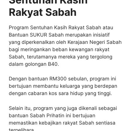
Rakyat Sabah
Program Sentuhan Kasih Rakyat Sabah atau
Bantuan SUKUR Sabah merupakan inisiatif
yang diperkenalkan oleh Kerajaan Negeri Sabah
bagi meringankan beban kewangan rakyat
Sabah, terutamanya mereka yang tergolong
dalam golongan B40.
Dengan bantuan RM300 sebulan, program ini
bertujuan membantu keluarga yang berdepan
dengan cabaran kos sara hidup yang tinggi.
Selain itu, program yang juga dikenali sebagai
bantuan Sabah Prihatin ini bertujuan
memastikan kebajikan rakyat Sabah sentiasa
terpelihara.