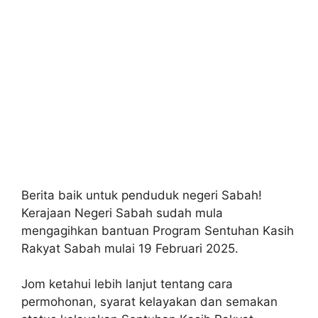
Berita baik untuk penduduk negeri Sabah!
Kerajaan Negeri Sabah sudah mula
mengagihkan bantuan Program Sentuhan Kasih
Rakyat Sabah mulai 19 Februari 2025.
Jom ketahui lebih lanjut tentang cara
permohonan, syarat kelayakan dan semakan