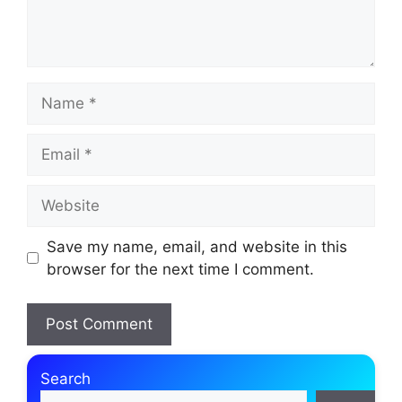
Name
Email
Website
Save my name, email, and website in this
browser for the next time I comment.
Search