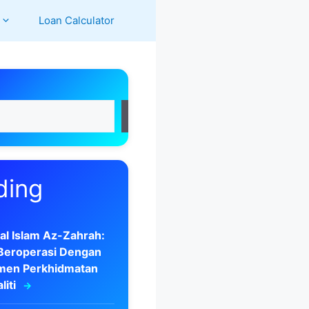
Loan Calculator
Search
ding
al Islam Az-Zahrah:
 Beroperasi Dengan
men Perkhidmatan
liti