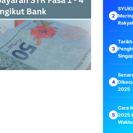
SYUKU
Merin
Rakya
Tarikh
Pengh
Singa
Senar
Dikecu
2025
Cara 
2025 
Waktu