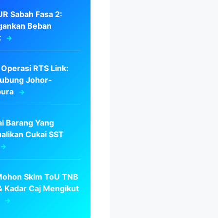
R Sabah Fasa 2:
gankan Beban
t
 Operasi RTS Link:
ubung Johor-
pura
ai Barang Yang
alikan Cukai SST
Mohon Skim ToU TNB
& Kadar Caj Mengikut