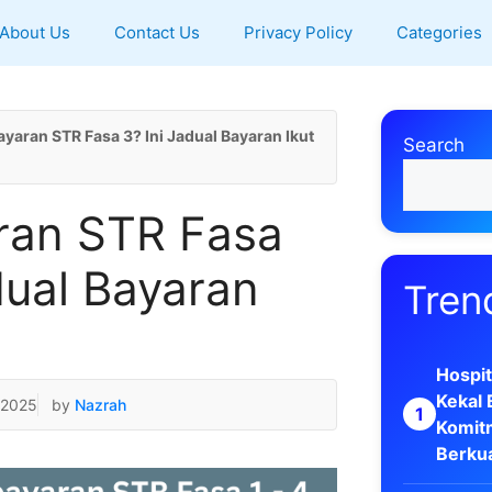
About Us
Contact Us
Privacy Policy
Categories
Bayaran STR Fasa 3? Ini Jadual Bayaran Ikut
Search
aran STR Fasa
dual Bayaran
Tren
Hospit
Kekal
 2025
by
Nazrah
Komit
Berkua