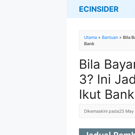
Skip
ECINSIDER
to
content
Utama
»
Bantuan
»
Bila 
Bank
Bila Bay
3? Ini Ja
Ikut Bank
23 May