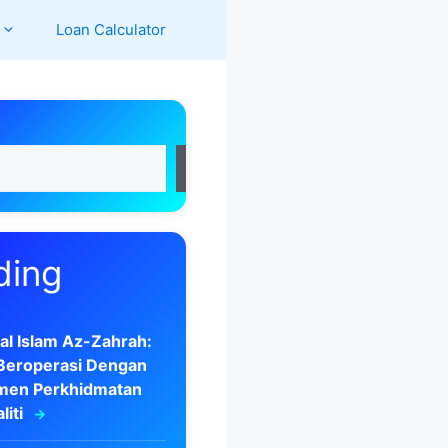
Loan Calculator
Search
ding
al Islam Az-Zahrah:
 Beroperasi Dengan
men Perkhidmatan
liti