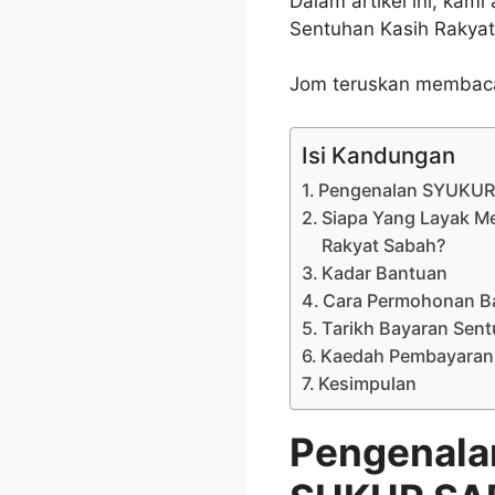
Dalam artikel ini, kam
Sentuhan Kasih Rakya
Jom teruskan membaca a
Isi Kandungan
Pengenalan SYUKUR
Siapa Yang Layak M
Rakyat Sabah?
Kadar Bantuan
Cara Permohonan Ba
Tarikh Bayaran Sen
Kaedah Pembayaran
Kesimpulan
Pengenala