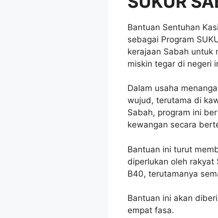
SUKUR SA
Bantuan Sentuhan Kasi
sebagai Program SUKUR
kerajaan Sabah untuk
miskin tegar di negeri i
Dalam usaha menangan
wujud, terutama di ka
Sabah, program ini be
kewangan secara bert
Bantuan ini turut mem
diperlukan oleh rakya
B40, terutamanya sema
Bantuan ini akan diber
empat fasa.