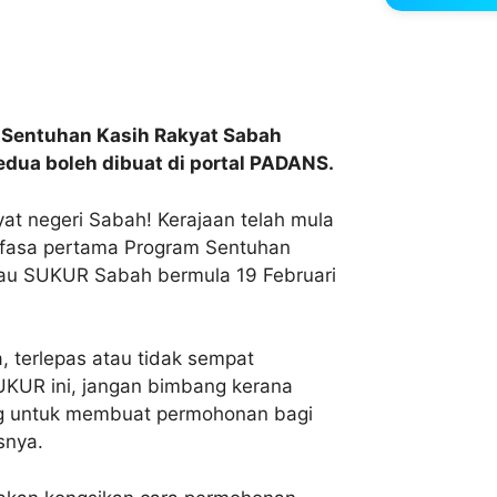
 Sentuhan Kasih Rakyat Sabah
edua boleh dibua
t di portal PADANS.
yat negeri Sabah! Kerajaan telah mula
fasa pertama Program Sentuhan
tau SUKUR Sabah bermula 19 Februari
a, terlepas atau tidak sempat
UR ini, jangan bimbang kerana
g untuk membuat permohonan bagi
snya.