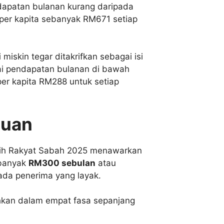
apatan bulanan kurang daripada
 per kapita sebanyak RM671 setiap
 miskin tegar ditakrifkan sebagai isi
 pendapatan bulanan di bawah
per kapita RM288 untuk setiap
tuan
ih Rakyat Sabah 2025 menawarkan
banyak
RM300 sebulan
atau
da penerima yang layak.
ihkan dalam empat fasa sepanjang