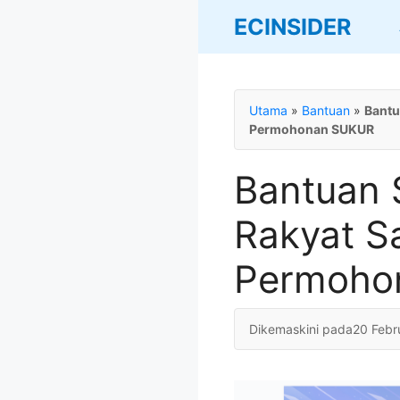
Skip
ECINSIDER
to
content
Utama
»
Bantuan
»
Bantu
Permohonan SUKUR
Bantuan 
Rakyat S
Permoho
20 Febr